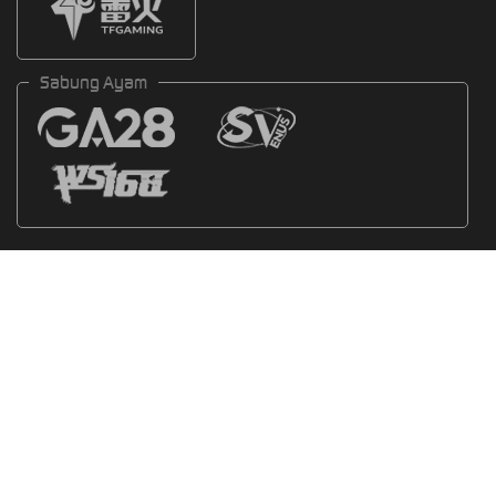
Sabung Ayam