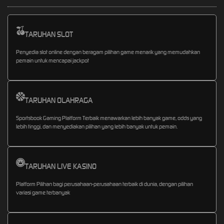
TARUHAN SLOT
Penyedia slot online dengan beragam pilihan game menarik yang memudahkan
pemain untuk mencapai jackpot
TARUHAN OLAHRAGA
Sportsbook Gaming Platform Terbaik menawarkan lebih banyak game, odds yang
lebih tinggi, dan menyediakan pilihan yang lebih banyak untuk pemain.
TARUHAN LIVE KASINO
Platform Pilihan bagi perusahaan-perusahaan terbaik di dunia, dengan pilihan
variasi game terbanyak