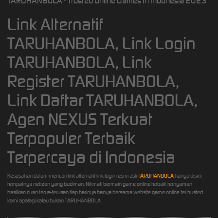
TARUHANBOLA - Trusted Online Games In Indonesia 2023
Link Alternatif
TARUHANBOLA, Link Login
TARUHANBOLA, Link
Register TARUHANBOLA,
Link Daftar TARUHANBOLA,
Agen NEXUS Terkuat
Terpopuler Terbaik
Terpercaya di Indonesia
Kesusahan dalam mencari link alternatif link login resmi asli
TARUHANBOLA
hanya disini
tempatnya netizen yang budiman. Nikmati bermain game online terbaik ternyaman
hasilkan cuan terus-terusan tiap harinya hanya bersama website game online ter trusted
kami apalagi kalau bukan TARUHANBOLA