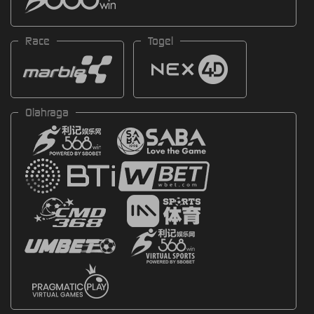
Race
Togel
Olahraga