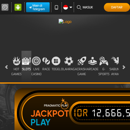
Main di
MASUK
DAFTAR
Telegram
HOT
SLOTS
LIVE
RACE
TOGEL
OLAHRAGA
CRASH
ARCADE
E-
SABUNG
PROM
GAMES
CASINO
GAME
SPORTS
AYAM
IDR
12,666,
JACKPOT
PLAY