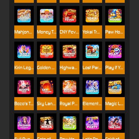
Mahjong Frenzy : Tiles of Fortunes
Money Tree Slot
CNY Fever
Yokai Treasure
Paw House
Kirin Legends
Golden Lion
Highway Kings HD
Lost Paradise 2
Play If You Dare
Bozo's Trick
Sky Lantern
Royal Pastry Chef
Elementalist
Magic Lamp Carnival