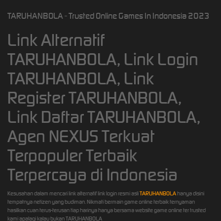
TARUHANBOLA - Trusted Online Games In Indonesia 2023
Link Alternatif
TARUHANBOLA, Link Login
TARUHANBOLA, Link
Register TARUHANBOLA,
Link Daftar TARUHANBOLA,
Agen NEXUS Terkuat
Terpopuler Terbaik
Terpercaya di Indonesia
Kesusahan dalam mencari link alternatif link login resmi asli
TARUHANBOLA
hanya disini
tempatnya netizen yang budiman. Nikmati bermain game online terbaik ternyaman
hasilkan cuan terus-terusan tiap harinya hanya bersama website game online ter trusted
kami apalagi kalau bukan TARUHANBOLA