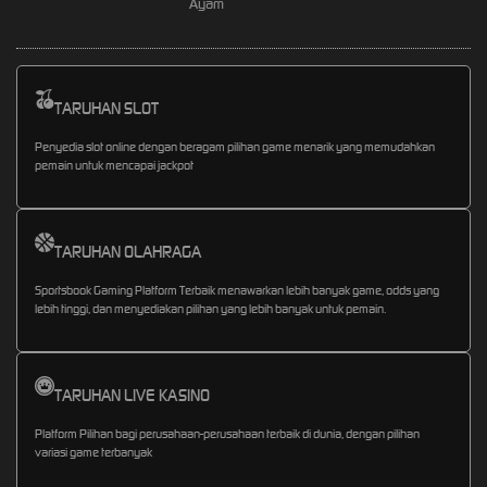
Ayam
TARUHAN SLOT
Penyedia slot online dengan beragam pilihan game menarik yang memudahkan
pemain untuk mencapai jackpot
TARUHAN OLAHRAGA
Sportsbook Gaming Platform Terbaik menawarkan lebih banyak game, odds yang
lebih tinggi, dan menyediakan pilihan yang lebih banyak untuk pemain.
TARUHAN LIVE KASINO
Platform Pilihan bagi perusahaan-perusahaan terbaik di dunia, dengan pilihan
variasi game terbanyak