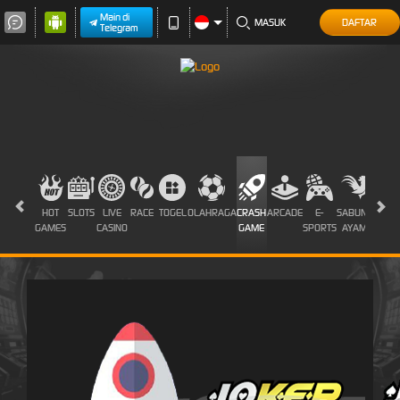
Main di
MASUK
DAFTAR
Telegram
HOT
SLOTS
LIVE
RACE
TOGEL
OLAHRAGA
CRASH
ARCADE
E-
SABUNG
PROM
GAMES
CASINO
GAME
SPORTS
AYAM