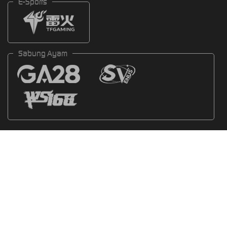
E-Sports
Sabung Ayam