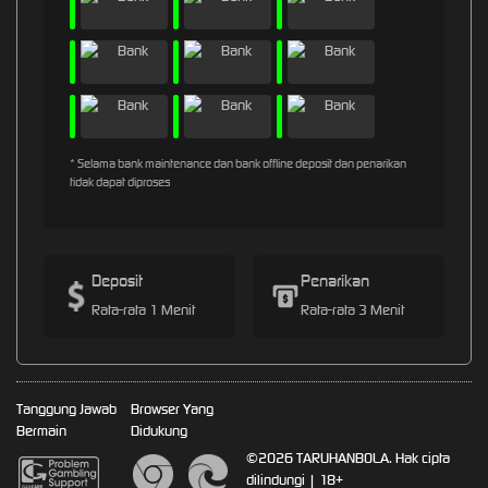
* Selama bank maintenance dan bank offline deposit dan penarikan
tidak dapat diproses
Deposit
Penarikan
Rata-rata 1 Menit
Rata-rata 3 Menit
Tanggung Jawab
Browser Yang
Bermain
Didukung
©2026 TARUHANBOLA. Hak cipta
dilindungi | 18+