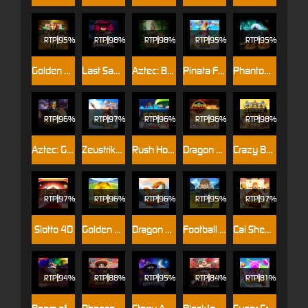
RTP
95%
RTP
98%
RTP
98%
RTP
95%
RTP
95%
Golden Egypt
Last Samurai
Aztec: Bonus Hunt 2
Pinata Fest
Phantom Multiplier
RTP
96%
RTP
97%
RTP
96%
RTP
96%
RTP
98%
Aztec: Gold Temple
Zeustrike Xmas
Rush Hour Gold
Dragon Chi’s Quest
Crazy Bounty: Jackpot
RTP
97%
RTP
96%
RTP
96%
RTP
95%
RTP
97%
Slotto 4D
Golden Football
Dragon Chi's Quest 2
Football Fever
Cai Shen Fortune
RTP
94%
RTP
88%
RTP
95%
RTP
84%
RTP
81%