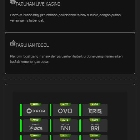
TARUHAN LIVE KASINO
Platform Pilihan bagi perusahaan-perusahaan terbaik di dunia, dengan pilihan
variasi game terbanyak
TARUHAN TOGEL
Platform togel yang menarik dari perusahan terbaik di dunia yang menawarkan
hadiah kemenangan besar