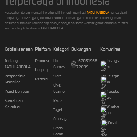
Terpercaya di Indonesia
Kesusahan dalam mencari link alternatif link login resmi asli
TARUHANBOLA
hanya disini
tempatnya netizen yang budiman. Nikmati bermain game online terbaik ternyaman
hasilkan cuan terus-terusan tiap harinya hanya bersama website game online ter trusted
kami apalagi kalau bukan TARUHANBOLA
Kebijaksanaan
Platform
Kategori
Dukungan
Komunitas
Tentang
Promosi
Hot
+62851966
Instagra
TARUHANBOLA
Games
72099
m
Loyalty
Responsible
Slots
Telegra
Referral
Gambling
m
Live
Pusat Bantuan
Casino
Facebo
ok
Syarat dan
Race
Ketentuan
Whatsa
Togel
pp
Olahraga
Email
Crash
Game