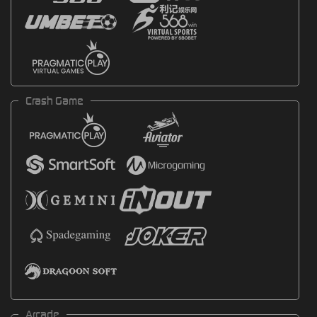
Crash Game
Arcade