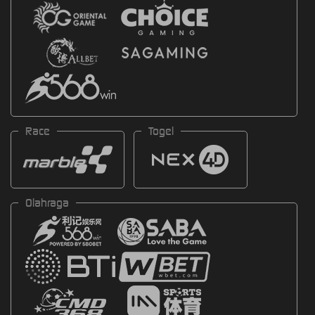
Race
Togel
Olahraga