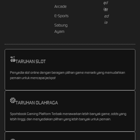
Arcade
E-Sports
Sabung
Ayam
TARUHAN SLOT
Penyedia slot online dengan beragam pilihan game menarik yang memudahkan
pemain untuk mencapai jackpot
TARUHAN OLAHRAGA
Sportsbook Gaming Platform Terbaik menawarkan lebih banyak game, odds yang
lebih tinggi, dan menyediakan pilihan yang lebih banyak untuk pemain.