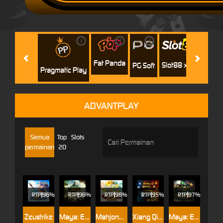
i
i
i
i
i
Facha
Fat Panda
Slot88 x PP
PG Soft
Pragmatic Play
ADVANTPLAY
Semua
Top
Slots
permainan
20
RTP
96%
RTP
96%
RTP
96%
RTP
95%
RTP
97%
Zeustrike
Maya: Elemental Totem
Mahjong Roar
Xiang Qi Ways 2
Maya: Elemental Totem 2