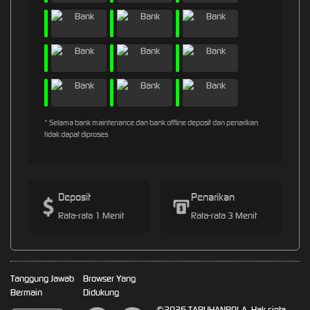
* Selama bank maintenance dan bank offline deposit dan penarikan
tidak dapat diproses
Deposit
Penarikan
Rata-rata 1 Menit
Rata-rata 3 Menit
Tanggung Jawab
Browser Yang
Bermain
Didukung
©2026 TARUHANBOLA. Hak cipta