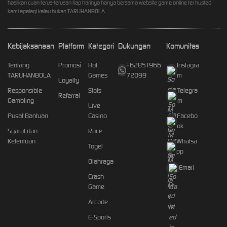
hasilkan cuan terus-terusan tiap harinya hanya bersama website game online ter trusted
kami apalagi kalau bukan TARUHANBOLA
Kebijaksanaan
Platform
Kategori
Dukungan
Komunitas
Tentang
Promosi
Hot
+62851966
Instagra
TARUHANBOLA
Games
72099
m
Loyalty
Responsible
Slots
Telegra
Referral
Gambling
m
Live
Pusat Bantuan
Casino
Facebo
ok
Syarat dan
Race
Ketentuan
Whatsa
Togel
pp
Olahraga
Email
Crash
Game
Arcade
E-Sports