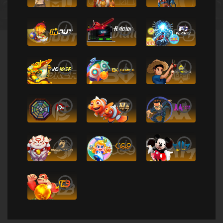
i
i
i
i
i
i
i
i
i
i
i
i
i