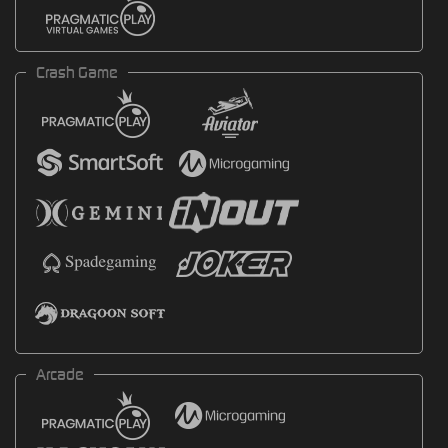
Crash Game
Arcade