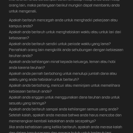
orang lain, maka pertanyaan berikut mungkin dapat membantu anda
untuk mengenali.
Apakah bertaruh mencegah anda untuk menghadiri pekerjaan atau
kampus anda?
Apakah anda bertaruh untuk menghabiskan waktu atau untuk lari dari
kebosanan?
Apakah anda bertaruh sendiri untuk periode waktu yang lama?
Pernahkah orang lain mengkritik anda sehubungan dengan kebiasaan
taruhan anda?
Apakah anda kehilangan minat kepada keluarga, teman atau hobi
anda karena taruhan?
Apakah anda pernah berbohong untuk menutupi jumlah dana atau
waktu yang anda habiskan untuk bertaruh?
Apakah anda berbohong, mencuri atau meminjam untuk memelihara
kebiasaan bertaruh anda?
Apakah anda enggan untuk menggunakan dana taruhan anda untuk
sesuatu yang lainnya?
Apakah anda bertaruh sampai anda kehilangan semua uang anda?
Setelah kalah, apakah anda merasa bahwa anda harus mencoba dan
memenangkan kembali kekalahan anda secepatnya?
Jika anda kehabisan uang ketika bertaruh, apakah anda merasa kalah
dan dalam keputusasaan dan merasa butuh untuk bertaruh lagi