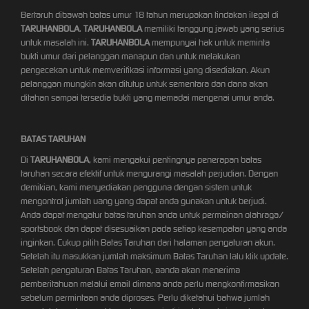
Bertaruh dibawah batas umur 18 tahun merupakan tindakan ilegal di
TARUHANBOLA
.
TARUHANBOLA
memiliki tanggung jawab yang serius
untuk masalah ini.
TARUHANBOLA
mempunyai hak untuk meminta
bukti umur dari pelanggan manapun dan untuk melakukan
pengecekan untuk memverifikasi informasi yang disediakan. Akun
pelanggan mungkin akan ditutup untuk sementara dan dana akan
ditahan sampai tersedia bukti yang memadai mengenai umur anda.
BATAS TARUHAN
Di
TARUHANBOLA
, kami mengakui pentingnya penerapan batas
taruhan secara efektif untuk mengurangi masalah perjudian. Dengan
demikian, kami menyediakan pengguna dengan sistem untuk
mengontrol jumlah uang yang dapat anda gunakan untuk berjudi.
Anda dapat mengatur batas taruhan anda untuk permainan olahraga/
sportsbook dan dapat disesuaikan pada setiap kesempatan yang anda
inginkan. Cukup pilih Batas Taruhan dari halaman pengaturan akun.
Setelah itu masukkan jumlah maksimum Batas Taruhan lalu klik update.
Setelah pengaturan Batas Taruhan, aanda akan menerima
pemberitahuan melalui email dimana anda perlu mengkonfirmasikan
sebelum permintaan anda diproses. Perlu diketahui bahwa jumlah