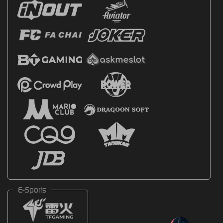
E-Sports