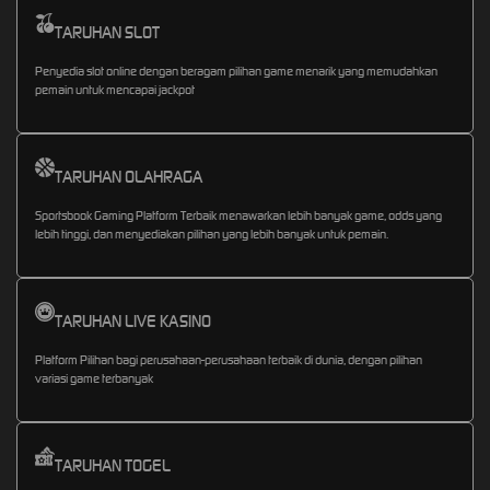
TARUHAN SLOT
Penyedia slot online dengan beragam pilihan game menarik yang memudahkan
pemain untuk mencapai jackpot
TARUHAN OLAHRAGA
Sportsbook Gaming Platform Terbaik menawarkan lebih banyak game, odds yang
lebih tinggi, dan menyediakan pilihan yang lebih banyak untuk pemain.
TARUHAN LIVE KASINO
Platform Pilihan bagi perusahaan-perusahaan terbaik di dunia, dengan pilihan
variasi game terbanyak
TARUHAN TOGEL