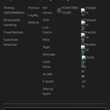
Tentang
Promosi
Hot
+62851966
Instagra
TARUHANBOLA
Games
72099
m
Loyalty
Responsible
Slots
Telegra
Referral
Gambling
m
Live
Pusat Bantuan
Casino
Facebo
ok
Syarat dan
Race
Ketentuan
Whatsa
Togel
pp
Olahraga
Email
Crash
Game
Arcade
E-Sports
Sabung
Ayam