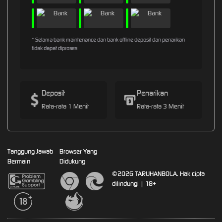
* Selama bank maintenance dan bank offline deposit dan penarikan
tidak dapat diproses
Deposit
Penarikan
Rata-rata 1 Menit
Rata-rata 3 Menit
Tanggung Jawab
Browser Yang
Bermain
Didukung
©2026 TARUHANBOLA. Hak cipta
dilindungi | 18+