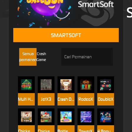
SMARTSOFT
Semua
Crash
permainan
Game
Multi Hot Wheel
JetX3
Crash Duel X
RodeoX
DoubleX
ChickenWays
Chicken Highway
Bottle Mania
TowerX
4 Bonuses Bonanza