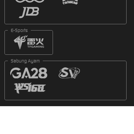
E-Sports
Sabung Ayam