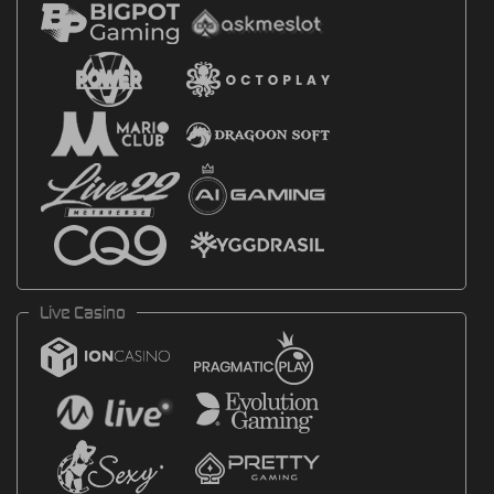
Live Casino