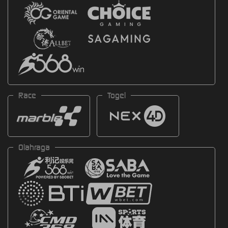
Race
Togel
Olahraga