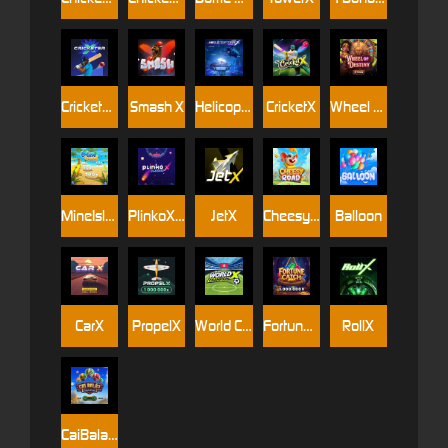
CricketerX
Smash X
HelicopterX
CricketX
Wheel Of Destiny
MineIsland
PlinkoXClassic
JetX
Cheesy Road
Balloon
CarX
PropelX
World Champion X
Fortune Catch
RollX
CaiBalaoCappadocia