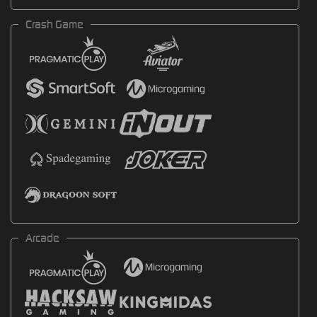
Crash Game
Arcade