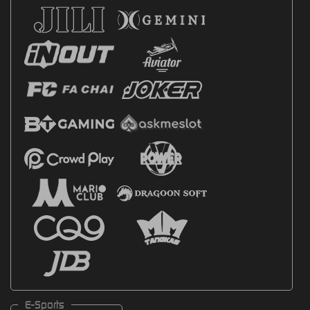
E-Sports