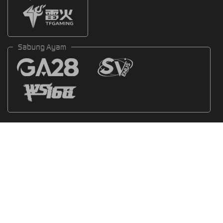
Sabung Ayam