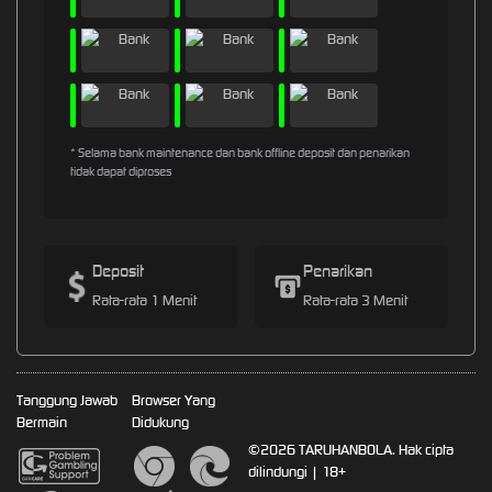
* Selama bank maintenance dan bank offline deposit dan penarikan
tidak dapat diproses
Deposit
Penarikan
Rata-rata 1 Menit
Rata-rata 3 Menit
Tanggung Jawab
Browser Yang
Bermain
Didukung
©2026 TARUHANBOLA. Hak cipta
dilindungi | 18+