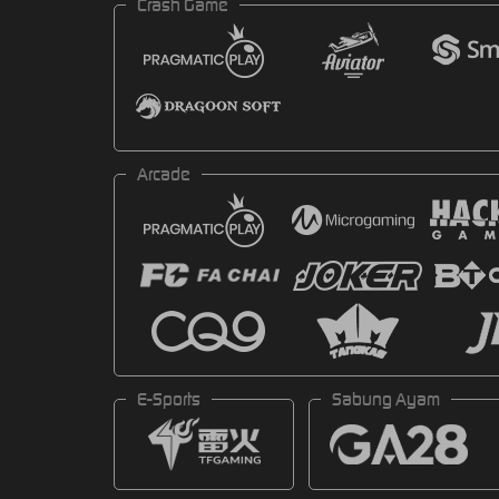
Crash Game
Arcade
E-Sports
Sabung Ayam