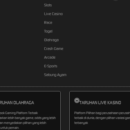
Slots
Live Casino
Race
Togel
Olahraga
Crash Game
Arcade
E-Sports
Sabung Ayam
RUHAN OLAHRAGA
TARUHAN LIVE KASINO
ook Gaming Platform Terbaik
Platform Pilihan bagi perusahaan-perusa
kan lebih banyak game, odds yang lebih
terbaik di dunia, dengan pilihan variasi g
 dan menyediakan pilihan yang lebih
terbanyak
untuk pemain.